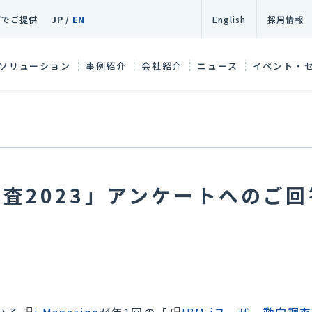
プでご提供
JP
/
EN
English
採用情報
ソリューション
事例紹介
会社紹介
ニュース
イベント・
向調査2023」アンケートへのご
いる
i Magazine
が年1回の「
IBM iユーザー動向調査