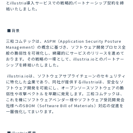
企業沿革
と
illustria
導入サービスでの戦略的パートナーシップ契約を締
結いたしました。
関連会社
(SCT Pakistan)
■背景
ニュース
三和コムテックは、
ASPM
（
Application Security Posture
イベント・セミナー
Management
）の概念に基づき、ソフトウェア開発プロセス全
般の脆弱性を可視化し、網羅的にサービスのリリースを進めて
おります。その戦略の一環として、
illustria.io
とのパートナー
ブログ
シップを締結いたしました。
illustria.io
は、ソフトウェアサプライチェーンのセキュリティ
資料ダウンロード
に特化した企業であり、同社が提供する
illustria
は、安全なソ
フトウェア開発を可能にし、オープンソースソフトウェアの脆
弱性や攻撃ベクトルを早期に発見します。三和コムテックは、
これを機にソフトウェアベンダー様やソフトウェア受託開発会
CONTACT
社様への
SBOM
（
Software Bill of Materials
）対応の促進を
一層強化してまいります。
ユーザーサポート
パートナーページ
■
illustria
概要