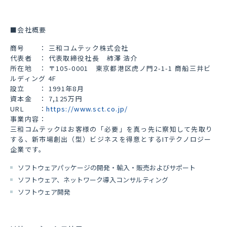
■会社概要
商号 ： 三和コムテック株式会社
代表者 ： 代表取締役社長 柿澤 浩介
所在地 ： 〒
105-0001
東京都港区虎ノ門
2-1-1
商船三井ビ
ルディング
4F
設立 ：
1991
年
8
月
資本金 ：
7,125
万円
URL
：
https://www.sct.co.jp/
事業内容：
三和コムテックはお客様の「必要」を真っ先に察知して先取り
する、新市場創出（型）ビジネスを得意とする
IT
テクノロジー
企業です。
ソフトウェアパッケージの開発・輸入・販売およびサポート
ソフトウェア、ネットワーク導入コンサルティング
ソフトウェア開発