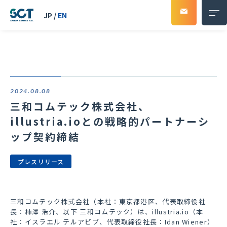
JP
/
EN
ソリューション
2024.08.08
事例紹介
三和コムテック株式会社、
illustria.ioとの戦略的パートナーシ
会社紹介
ップ契約締結
会社概要
プレスリリース
代表挨拶
三和コムテック株式会社（本社：東京都港区、代表取締役社
企業理念
長：柿澤 浩介、以下 三和コムテック）は、
illustria.io
（本
社：イスラエル テルアビブ、代表取締役社長：
Idan Wiener
）