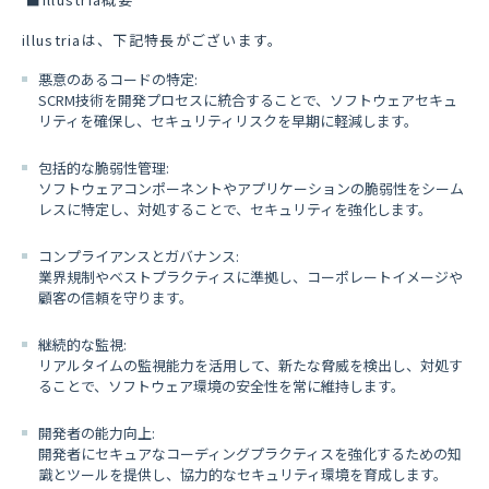
English
採用情報
illustria
は、下記特長がございます。
個人情報保護方針
悪意のあるコードの特定
:
SCRM
技術を開発プロセスに統合することで、ソフトウェアセキュ
リティを確保し、セキュリティリスクを早期に軽減します。
包括的な脆弱性管理
:
ソフトウェアコンポーネントやアプリケーションの脆弱性をシーム
レスに特定し、対処することで、セキュリティを強化します。
コンプライアンスとガバナンス
:
業界規制やベストプラクティスに準拠し、コーポレートイメージや
顧客の信頼を守ります。
継続的な監視
:
リアルタイムの監視能力を活用して、新たな脅威を検出し、対処す
ることで、ソフトウェア環境の安全性を常に維持します。
開発者の能力向上
:
開発者にセキュアなコーディングプラクティスを強化するための知
識とツールを提供し、協力的なセキュリティ環境を育成します。