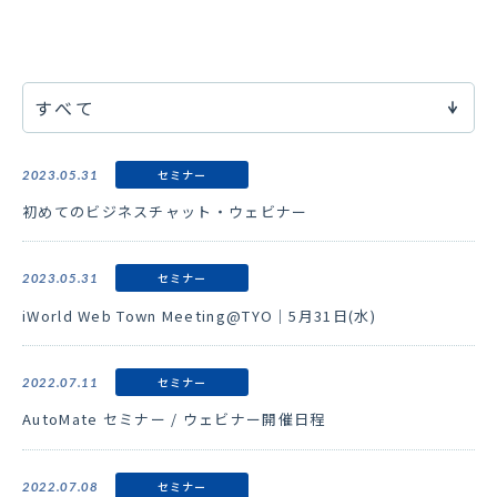
企業沿革
関連会社
(SCT Pakistan)
ニュース
イベント・セミナー
セミナー
2023.05.31
初めてのビジネスチャット・ウェビナー
ブログ
セミナー
2023.05.31
資料ダウンロード
iWorld Web Town Meeting@TYO｜5月31日(水)
CONTACT
セミナー
2022.07.11
AutoMate セミナー / ウェビナー開催日程
ユーザーサポート
パートナーページ
セミナー
2022.07.08