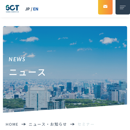
JP
/
EN
ソリューション
事例紹介
ニュース
会社紹介
会社概要
代表挨拶
企業理念
HOME
ニュース・お知らせ
セミナー